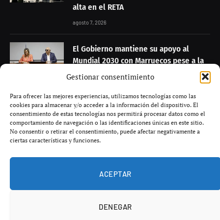
alta en el RETA
agosto 7, 2026
El Gobierno mantiene su apoyo al
Mundial 2030 con Marruecos pese a la
crisis migratoria en Ceuta
Gestionar consentimiento
agosto 7, 2026
Para ofrecer las mejores experiencias, utilizamos tecnologías como las
cookies para almacenar y/o acceder a la información del dispositivo. El
Putin presiona al Banco Central para
consentimiento de estas tecnologías nos permitirá procesar datos como el
comportamiento de navegación o las identificaciones únicas en este sitio.
abaratar el dinero mientras la guerra
No consentir o retirar el consentimiento, puede afectar negativamente a
tensiona la economía rusa
ciertas características y funciones.
agosto 7, 2026
ACEPTAR
DENEGAR
© 2026 El Vértice, tu canal de noticias en español