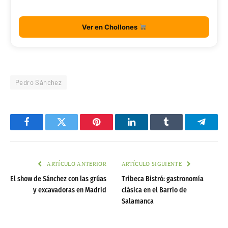
Ver en Chollones
Pedro Sánchez
Facebook
Twitter
Pinterest
LinkedIn
Tumblr
Telegr
ARTÍCULO ANTERIOR
ARTÍCULO SIGUIENTE
El show de Sánchez con las grúas
Tribeca Bistró: gastronomía
y excavadoras en Madrid
clásica en el Barrio de
Salamanca