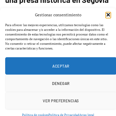
El pasado 13 de enero de 2023, la
Confederación
Gestionar consentimiento
Hidrográfica del Duero
(CHD) llevó a cabo el derribo de
Para ofrecer las mejores experiencias, utilizamos tecnologías como las
la presa de
Puente Mesa
, ubicada en el curso del río
cookies para almacenar y/o acceder a la información del dispositivo. El
consentimiento de estas tecnologías nos permitirá procesar datos como el
Cega
entre los municipios de
Cabezuela
y
Veganzones
,
comportamiento de navegación o las identificaciones únicas en este sitio.
en la provincia de
Segovia
. La intervención se realizó
No consentir o retirar el consentimiento, puede afectar negativamente a
ciertas características y funciones.
durante la noche, lo que ha generado polémica entre los
vecinos y expertos.
ACEPTAR
Según la CHD, la decisión de demolición se justifica por
el estado de abandono y desuso de la estructura, que
DENEGAR
tiene una antigüedad estimada de entre
400 y 500 años
.
La empresa argumentó que la medida era necesaria para
«asegurar la continuidad fluvial del río» y para mitigar
VER PREFERENCIAS
riesgos potenciales asociados a la presa. Además, se
prometió la creación de un área recreativa tras la
Política de cookies
Política de Privacidad
Aviso legal