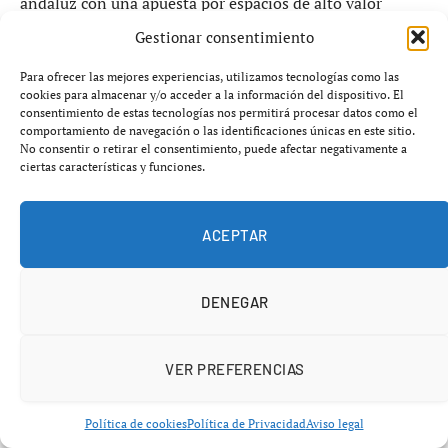
andaluz con una apuesta por espacios de alto valor
histórico.
Gestionar consentimiento
Para ofrecer las mejores experiencias, utilizamos tecnologías como las
Patrimonio y negocio: una
cookies para almacenar y/o acceder a la información del dispositivo. El
consentimiento de estas tecnologías nos permitirá procesar datos como el
combinación estratégica
comportamiento de navegación o las identificaciones únicas en este sitio.
No consentir o retirar el consentimiento, puede afectar negativamente a
ciertas características y funciones.
La llegada de Banco Mediolanum a la Casa Ybarra refleja
una tendencia creciente en Sevilla: la reutilización de
edificios históricos como sedes corporativas.
ACEPTAR
Este tipo de operaciones plantea un equilibrio entre:
DENEGAR
Conservación del patrimonio arquitectónico
VER PREFERENCIAS
Uso económico y funcional del inmueble
Revalorización de zonas emblemáticas como el Prado
Política de cookies
Política de Privacidad
Aviso legal