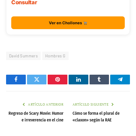
Consultar
Ver en Chollones
David Summers
Hombres G
Facebook
Twitter
Pinterest
LinkedIn
Tumblr
Telegr
ARTÍCULO ANTERIOR
ARTÍCULO SIGUIENTE
Regreso de Scary Movie: Humor
Cómo se forma el plural de
e irreverencia en el cine
«claxon» según la RAE