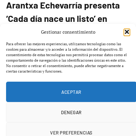
Arantxa Echevarría presenta
‘Cada día nace un listo’ en
Málaga
Gestionar consentimiento
Para ofrecer las mejores experiencias, utilizamos tecnologías como las
La directora
Arantxa Echevarría
ha estrenado en el
cookies para almacenar y/o acceder a la información del dispositivo. El
consentimiento de estas tecnologías nos permitirá procesar datos como el
Festival de
Málaga
su nueva película
‘Cada día nace un
comportamiento de navegación o las identificaciones únicas en este sitio.
listo’
, una comedia que aborda la realidad española a
No consentir o retirar el consentimiento, puede afectar negativamente a
ciertas características y funciones.
través del humor.
A Diferencia de sus trabajos anteriores, Echevarría
ACEPTAR
explora un nuevo registro narrativo. En esta película, el
personaje principal,
Tony Lomas
, interpretado por
DENEGAR
Hugo Silva
, es un extriunfito que vive actuando en
fiestas privadas y que se ve envuelto en un plan para
robar un cuadro. Por su parte,
Susi Sánchez
interpreta a
VER PREFERENCIAS