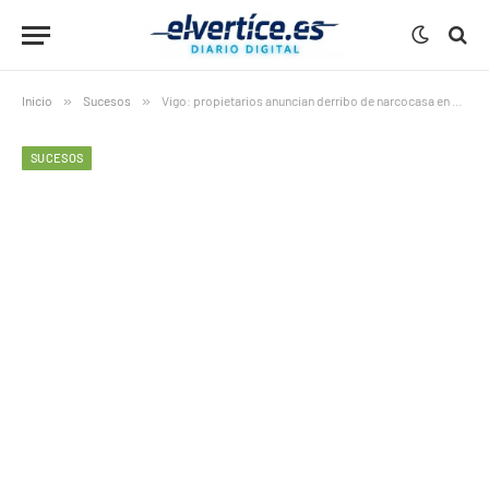
Inicio
»
Sucesos
»
Vigo: propietarios anuncian derribo de narcocasa en A Miñoca
SUCESOS