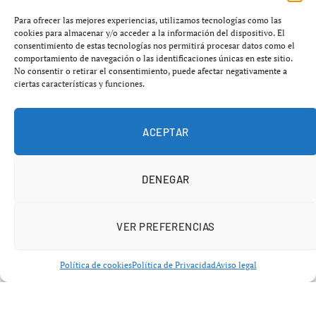
judicialmente como un episodio de
lesiones
, ahora se
Para ofrecer las mejores experiencias, utilizamos tecnologías como las
reabre con una lectura mucho más grave: un ataque
cookies para almacenar y/o acceder a la información del dispositivo. El
consentimiento de estas tecnologías nos permitirá procesar datos como el
directo contra la vida de un agente en acto de servicio
comportamiento de navegación o las identificaciones únicas en este sitio.
durante una intervención por violencia de género.
No consentir o retirar el consentimiento, puede afectar negativamente a
ciertas características y funciones.
ACEPTAR
DENEGAR
VER PREFERENCIAS
Política de cookies
Política de Privacidad
Aviso legal