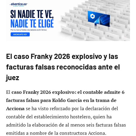
adjudicaciones de obra pública. El contable del bar
Franky de Pamplona ha reconocido ante el juez de la
Audiencia Nacional que elaboró media docena de
facturas falsas relacionadas con servicios inexistentes o
inflados, supuestamente utilizados como mecanismo de
compensación económica en favor del ex asesor Koldo
García.
El
caso Franky 2026 explosivo: el contable admite 6
facturas falsas para Koldo García en la trama de
Acciona
se enmarca dentro de una investigación más
amplia sobre el uso de empresas interpuestas y negocios
ficticios para canalizar pagos irregulares.