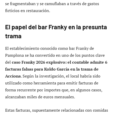
Koldo García en la trama de Acciona
es el papel que
habría desempeñado Koldo García como receptor final de
parte de los fondos.
Según los investigadores, el ex asesor del Ministerio de
Transportes habría recuperado en efectivo las cantidades
justificadas mediante las facturas emitidas por el bar
Franky. Estas devoluciones en metálico formarían parte
de un presunto sistema de compensaciones ligado a
adjudicaciones de obra pública.
El
caso Franky 2026 explosivo: el contable admite 6
facturas falsas para Koldo García en la trama de
Acciona
apunta así a una dinámica en la que los pagos
se fragmentaban y se camuflaban a través de gastos
ficticios en restauración.