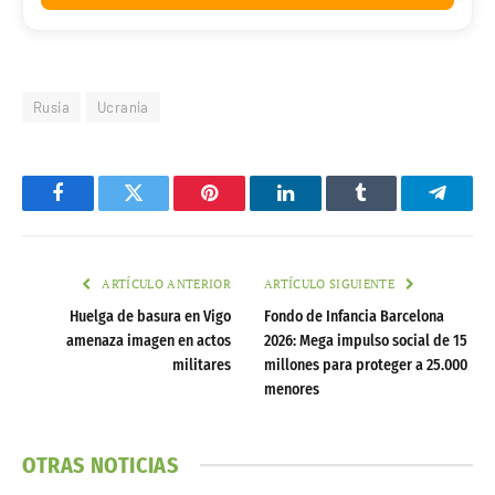
LAIKOU Vitamin C Skincare Set 5 piezas
25,99€
Ver en OnlyBeauty