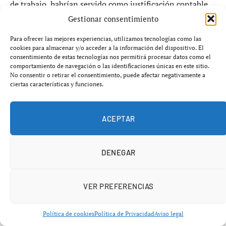
El papel del bar Franky en la presunta
Gestionar consentimiento
trama
Para ofrecer las mejores experiencias, utilizamos tecnologías como las
cookies para almacenar y/o acceder a la información del dispositivo. El
El establecimiento conocido como bar Franky de
consentimiento de estas tecnologías nos permitirá procesar datos como el
comportamiento de navegación o las identificaciones únicas en este sitio.
Pamplona se ha convertido en uno de los puntos clave
No consentir o retirar el consentimiento, puede afectar negativamente a
del
caso Franky 2026 explosivo: el contable admite 6
ciertas características y funciones.
facturas falsas para Koldo García en la trama de
Acciona
. Según la investigación, el local habría sido
ACEPTAR
utilizado como herramienta para emitir facturas de
forma recurrente por importes que, en algunos casos,
alcanzaban miles de euros mensuales.
DENEGAR
Estas facturas, supuestamente relacionadas con comidas
VER PREFERENCIAS
de trabajo, habrían servido como justificación contable
para transferencias económicas que posteriormente se
Política de cookies
Política de Privacidad
Aviso legal
devolvían en efectivo.