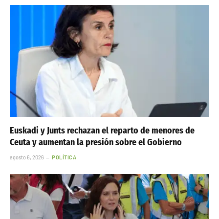
Rusia
Ucrania
Facebook
Twitter
Pinterest
LinkedIn
Tumblr
Telegr
ARTÍCULO ANTERIOR
ARTÍCULO SIGUIENTE
Huelga de basura en Vigo
Fondo de Infancia Barcelona
amenaza imagen en actos
2026: Mega impulso social de 15
militares
millones para proteger a 25.000
menores
OTRAS NOTICIAS