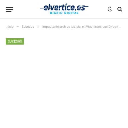
Inicio
»
Sucesos
»
Impactante archivo judicial en Vigo: intoxicación con sosa cáustica sin responsables claros
SUCESOS