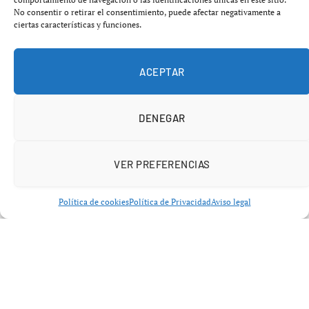
como “desproporcionadas” y “técnicamente imposibles”.
No consentir o retirar el consentimiento, puede afectar negativamente a
ciertas características y funciones.
ACEPTAR
DENEGAR
El conflicto amenaza con convertirse en uno de los
VER PREFERENCIAS
mayores enfrentamientos empresariales dentro del
nuevo modelo ferroviario español y vuelve a poner bajo
Política de cookies
Política de Privacidad
Aviso legal
presión a la
CNMC
, encargada de arbitrar parte de la
competencia en el sector.
Renfe endurece el tono contra Iryo