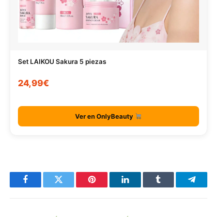
Set LAIKOU Sakura 5 piezas
24,99€
Ver en OnlyBeauty
Facebook
Twitter
Pinterest
LinkedIn
Tumblr
Telegr