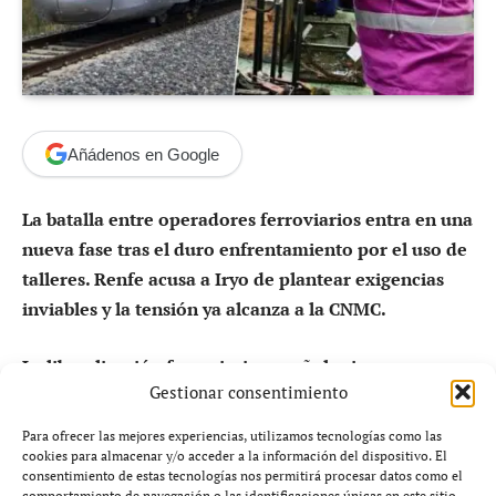
Añádenos en Google
La batalla entre operadores ferroviarios entra en una
nueva fase tras el duro enfrentamiento por el uso de
talleres. Renfe acusa a Iryo de plantear exigencias
inviables y la tensión ya alcanza a la CNMC.
La liberalización ferroviaria española sigue
Gestionar consentimiento
generando un choque cada vez más agresivo entre
operadores.
Renfe ha respondido con dureza a las
Para ofrecer las mejores experiencias, utilizamos tecnologías como las
reclamaciones de
Iryo
sobre el acceso a talleres de
cookies para almacenar y/o acceder a la información del dispositivo. El
consentimiento de estas tecnologías nos permitirá procesar datos como el
mantenimiento, calificando algunas de sus exigencias
comportamiento de navegación o las identificaciones únicas en este sitio.