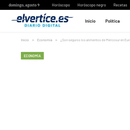
domingo, agosto 9
Horóscopo
Horóscopo negro
Recetas
Inicio
Política
Inicio
»
Economía
»
¿Son seguros los alimentos de Mercosur en Eu
ECONOMÍA