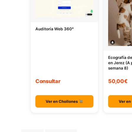
Auditoría Web 360°
Ecografía d
en Jerez (A p
semana 8)
Consultar
50,00€
Ver en Chollones
Ver en