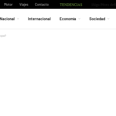
TENDENCIAS
Robbie Ure, nue
Motor
Viajes
Contacto
Nacional
Internacional
Economía
Sociedad
ropa?