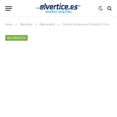
Inicio
»
Deportes
»
Baloncesto
»
España fracasa en el Mundial 3×3 de Varsovia y deja dudas
BALONCESTO