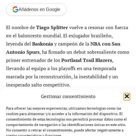
Añádenos en Google
El nombre de
Tiago Splitter
vuelve a resonar con fuerza
en el baloncesto mundial. El exjugador brasileño,
leyenda del
Baskonia
y campeón de la
NBA con San
Antonio Spurs
, ha firmado un debut sobresaliente como
primer entrenador de los
Portland Trail Blazers
,
llevando al equipo a los playoffs en una temporada
marcada por la reconstrucción, la inestabilidad y un
inesperado salto competitivo.
Gestionar consentimiento
Su impacto en Oregón confirma lo que ya había
demostrado en Europa: Splitter no es solo un exjugador
Para ofrecer las mejores experiencias, utilizamos tecnologías como las
cookies para almacenar y/o acceder a la información del dispositivo. El
de élite, sino un técnico en plena ascensión con
consentimiento de estas tecnologías nos permitirá procesar datos como el
capacidad para transformar proyectos desde cero.
comportamiento de navegación o las identificaciones únicas en este sitio.
No consentir o retirar el consentimiento, puede afectar negativamente a
ciertas características y funciones.