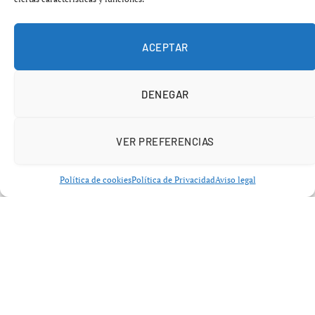
ACEPTAR
DENEGAR
VER PREFERENCIAS
Política de cookies
Política de Privacidad
Aviso legal
De Vitoria a la élite: la carrera de un
campeón
Nacido en 1985, apenas dos días después de
LeBron
James
, Splitter construyó una carrera sólida y respetada
en dos continentes. En Europa fue pieza clave del
Baskonia
, donde jugó durante una década y levantó