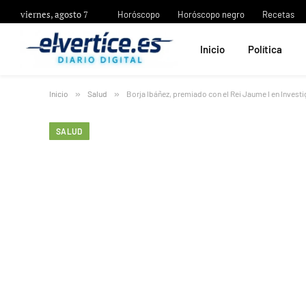
viernes, agosto 7
Horóscopo
Horóscopo negro
Recetas
Inicio
Política
Inicio
»
Salud
»
Borja Ibáñez, premiado con el Rei Jaume I en Investi
SALUD