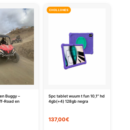
CHOLLONES
 en Buggy –
Spc tablet wuum t fun 10,1″ hd
ff-Road en
4gb(+4) 128gb negra
137,00€