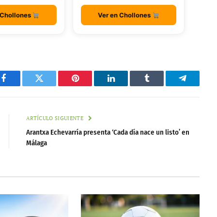
 Chollones
Ver en Chollones
Facebook
Twitter
Pinterest
LinkedIn
Tumblr
Telegram
ARTÍCULO SIGUIENTE
Arantxa Echevarría presenta ‘Cada día nace un listo’ en
Málaga