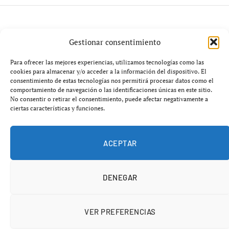
ECONOMÍA
Gestionar consentimiento
Economía española al límite: 7
Para ofrecer las mejores experiencias, utilizamos tecnologías como las
cookies para almacenar y/o acceder a la información del dispositivo. El
señales impactantes del frenazo
consentimiento de estas tecnologías nos permitirá procesar datos como el
comportamiento de navegación o las identificaciones únicas en este sitio.
en consumo, inversión y
No consentir o retirar el consentimiento, puede afectar negativamente a
ciertas características y funciones.
construcción
mayo 11, 2026
No hay comentarios
5 minutos
ACEPTAR
DENEGAR
VER PREFERENCIAS