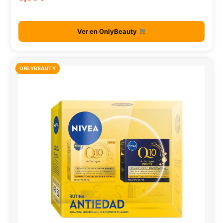
Ver en OnlyBeauty
ONLYBEAUTY