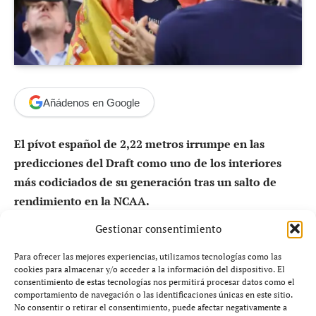
Añádenos en Google
El pívot español de 2,22 metros irrumpe en las
predicciones del Draft como uno de los interiores
más codiciados de su generación tras un salto de
rendimiento en la NCAA.
Gestionar consentimiento
El nombre de Aday Mara ya no es una promesa
lejana: es una realidad en ascenso dentro del radar
Para ofrecer las mejores experiencias, utilizamos tecnologías como las
cookies para almacenar y/o acceder a la información del dispositivo. El
de la NBA.
El jugador español se ha colocado en las
consentimiento de estas tecnologías nos permitirá procesar datos como el
proyecciones más recientes dentro del grupo de
“lottery
comportamiento de navegación o las identificaciones únicas en este sitio.
No consentir o retirar el consentimiento, puede afectar negativamente a
pick” del Draft 2026
, es decir, entre las
14 primeras