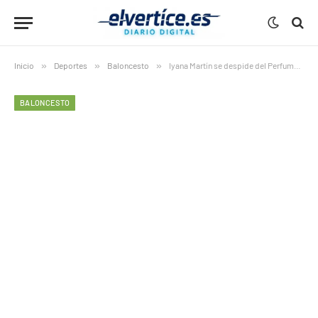
Inicio
»
Deportes
»
Baloncesto
»
Iyana Martín se despide del Perfumerías Avenida y abre una nueva etapa en su carrera
BALONCESTO