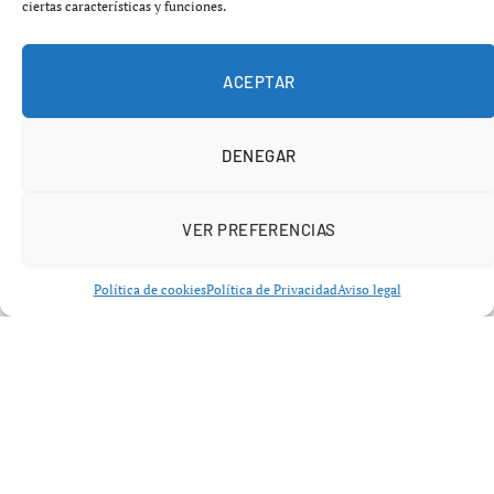
ciertas características y funciones.
elecciones
que se decidirán mediante la lotería oficial
de la liga.
ACEPTAR
DENEGAR
VER PREFERENCIAS
Política de cookies
Política de Privacidad
Aviso legal
Un estatus reservado únicamente para los talentos
llamados a cambiar el rumbo de una franquicia desde el
primer día.