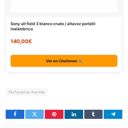
Sony ult field 3 blanco crudo / altavoz portátil
inalámbrico
140,00€
Ver en Chollones
Perfumerías Avenida
Facebook
Twitter
Pinterest
LinkedIn
Tumblr
Telegr