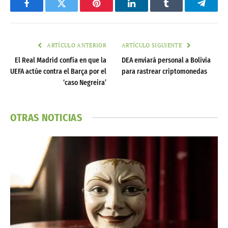
Facebook
Twitter
Pinterest
LinkedIn
Tumblr
Telegr
ARTÍCULO ANTERIOR
ARTÍCULO SIGUIENTE
El Real Madrid confía en que la
DEA enviará personal a Bolivia
UEFA actúe contra el Barça por el
para rastrear criptomonedas
‘caso Negreira’
OTRAS NOTICIAS