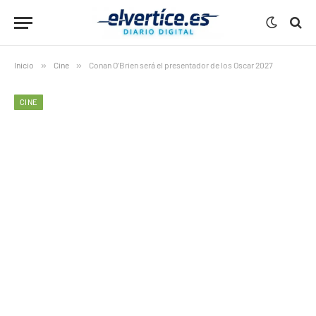
Inicio
»
Cine
»
Conan O’Brien será el presentador de los Oscar 2027
CINE