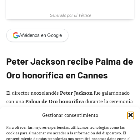
Generado por El Vértice
Añádenos en Google
Peter Jackson recibe Palma de
Oro honorífica en Cannes
El director neozelandés
Peter Jackson
fue galardonado
con una
Palma de Oro honorífica
durante la ceremonia
de apertura del
Festival de Cannes
este martes. A través
Gestionar consentimiento
de un discurso, Jackson expresó que la distinción fue
«inesperada» y «milagrosa», dado que nunca había
Para ofrecer las mejores experiencias, utilizamos tecnologías como las
cookies para almacenar y/o acceder a la información del dispositivo. El
considerado que su trabajo pudiera ser reconocido en
consentimiento de estas tecnologías nos permitirá procesar datos como el