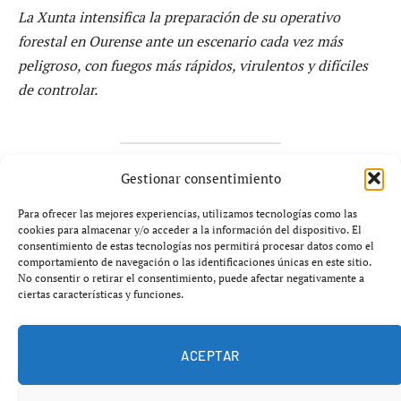
La Xunta intensifica la preparación de su operativo
forestal en Ourense ante un escenario cada vez más
peligroso, con fuegos más rápidos, virulentos y difíciles
de controlar.
Gestionar consentimiento
Lo que está ocurriendo en los montes gallegos no es un
Para ofrecer las mejores experiencias, utilizamos tecnologías como las
aviso menor.
El aumento de incendios de
cookies para almacenar y/o acceder a la información del dispositivo. El
comportamiento extremo
ha obligado a la
consentimiento de estas tecnologías nos permitirá procesar datos como el
comportamiento de navegación o las identificaciones únicas en este sitio.
administración autonómica a acelerar la formación de
No consentir o retirar el consentimiento, puede afectar negativamente a
sus equipos.
Más de 960 profesionales
ya se preparan
ciertas características y funciones.
para un escenario que muchos expertos califican de
“nueva normalidad” forestal
.
ACEPTAR