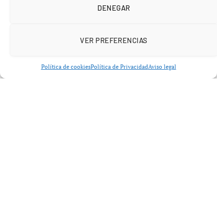
DENEGAR
VER PREFERENCIAS
Política de cookies
Política de Privacidad
Aviso legal
Formación urgente ante incendios
cada vez más violentos
La
Consellería de Medio Rural de la Xunta de Galicia
ha activado un amplio programa formativo dirigido al
personal del
Servizo de Prevención e Defensa contra
Incendios Forestais (SPIF)
. El objetivo es claro:
adaptarse a incendios más rápidos, intensos e
imprevisibles
, un fenómeno que preocupa
especialmente en provincias como
Ourense
.