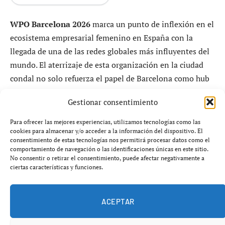
WPO Barcelona 2026
marca un punto de inflexión en el
ecosistema empresarial femenino en España con la
llegada de una de las redes globales más influyentes del
mundo. El aterrizaje de esta organización en la ciudad
condal no solo refuerza el papel de Barcelona como hub
internacional de innovación y liderazgo, sino que
Gestionar consentimiento
introduce un modelo de colaboración basado en la
confianza, la confidencialidad y la experiencia
Para ofrecer las mejores experiencias, utilizamos tecnologías como las
compartida entre mujeres líderes de empresas
cookies para almacenar y/o acceder a la información del dispositivo. El
consentimiento de estas tecnologías nos permitirá procesar datos como el
consolidadas.
comportamiento de navegación o las identificaciones únicas en este sitio.
No consentir o retirar el consentimiento, puede afectar negativamente a
ciertas características y funciones.
WPO Barcelona 2026 y la llegada del
nuevo chapter en España
ACEPTAR
La iniciativa de
WPO Barcelona 2026
supone la