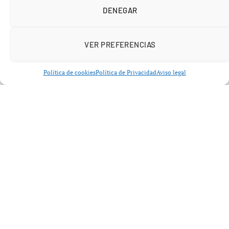
incorporación de Barcelona a una red global presente en
DENEGAR
más de 150 ciudades y formada por más de 2.000
empresarias de alto nivel. Su metodología, basada en
VER PREFERENCIAS
grupos reducidos de líderes empresariales, busca generar
un espacio seguro donde compartir retos reales de
Política de cookies
Política de Privacidad
Aviso legal
negocio sin filtros ni jerarquías.
En este contexto,
WPO Barcelona 2026
se convierte en