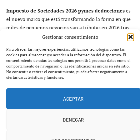
Impuesto de Sociedades 2026 pymes deducciones
es
el nuevo marco que está transformando la forma en que
miles de pequeños negocios van a tributar en 2026 tras
las últimas sentencias del Tribunal Supremo.
Gestionar consentimiento
Para ofrecer las mejores experiencias, utilizamos tecnologías como las
Durante los últimos meses, los tribunales han
cookies para almacenar y/o acceder a la información del dispositivo. El
modificado de forma sustancial el criterio de Hacienda
consentimiento de estas tecnologías nos permitirá procesar datos como el
comportamiento de navegación o las identificaciones únicas en este sitio.
sobre qué gastos pueden considerarse deducibles,
No consentir o retirar el consentimiento, puede afectar negativamente a
ampliando las posibilidades fiscales para autónomos y
ciertas características y funciones.
pequeñas empresas. El resultado es un escenario más
flexible, con mayor seguridad jurídica y, sobre todo, con
ACEPTAR
menos carga fiscal efectiva.
DENEGAR