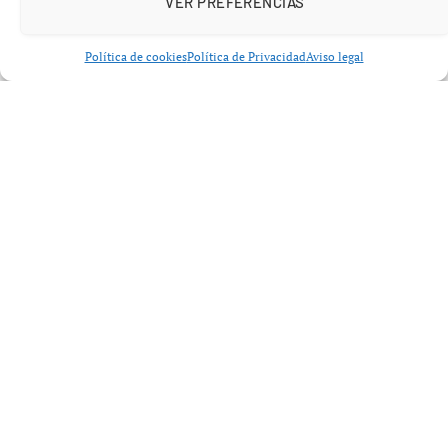
VER PREFERENCIAS
Política de cookies
Política de Privacidad
Aviso legal
Cambios clave en el Impuesto de
Sociedades 2026 pymes deducciones
El impacto del nuevo enfoque del Tribunal Supremo en
el
Impuesto de Sociedades 2026 pymes deducciones
no consiste en la creación de nuevos beneficios fiscales,
sino en la reinterpretación de los ya existentes.