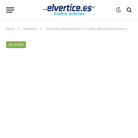
Inicio
»
Sucesos
»
Crisis de okupación en A Coruña: denuncian acceso ilegal a vivienda en obras en San Pedro de Visma
SUCESOS