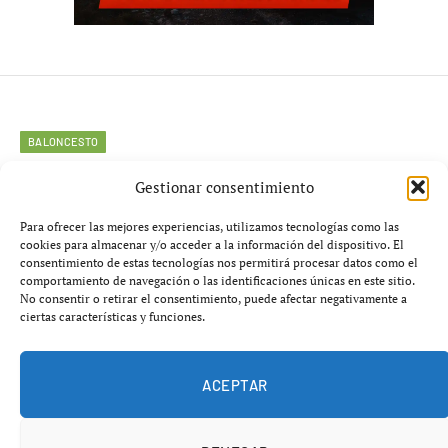
BALONCESTO
Jokic entra en la historia NBA
Gestionar consentimiento
junto a LeBron y lanza un aviso
Para ofrecer las mejores experiencias, utilizamos tecnologías como las
cookies para almacenar y/o acceder a la información del dispositivo. El
consentimiento de estas tecnologías nos permitirá procesar datos como el
abril 28, 2026
No hay comentarios
3 minutos
comportamiento de navegación o las identificaciones únicas en este sitio.
No consentir o retirar el consentimiento, puede afectar negativamente a
ciertas características y funciones.
ACEPTAR