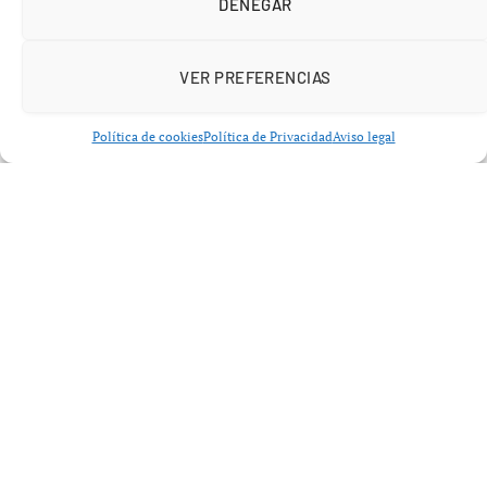
DENEGAR
VER PREFERENCIAS
Política de cookies
Política de Privacidad
Aviso legal
Añádenos en Google
Lo que acaba de lograr Nikola Jokic no es una estadística
más. Es una señal clara de dominio en la élite… y una
advertencia para toda la NBA.