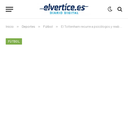
Inicio
»
Deportes
»
Fútbol
»
El Tottenham recurre a psicólogos y reabre el debate en el fútbol
FÚTBOL