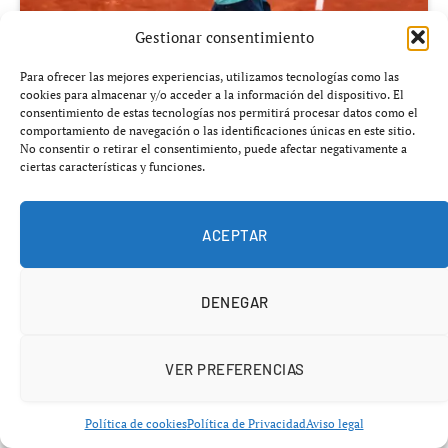
Gestionar consentimiento
Para ofrecer las mejores experiencias, utilizamos tecnologías como las
cookies para almacenar y/o acceder a la información del dispositivo. El
consentimiento de estas tecnologías nos permitirá procesar datos como el
comportamiento de navegación o las identificaciones únicas en este sitio.
No consentir o retirar el consentimiento, puede afectar negativamente a
Añádenos en Google
ciertas características y funciones.
Lo que parecía un simple debut acabó en un golpe sobre
ACEPTAR
la mesa.
Una joven española sin complejos ha derribado a toda
una leyenda del tenis mundial en la Caja Mágica.
DENEGAR
VER PREFERENCIAS
Victoria histórica: Quevedo rompe
Política de cookies
Política de Privacidad
Aviso legal