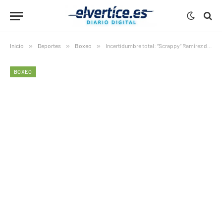
Inicio
»
Deportes
»
Boxeo
»
Incertidumbre total: “Scrappy” Ramírez depende de Bam Rodríguez
BOXEO