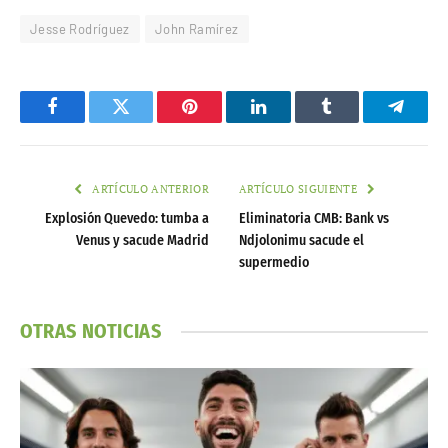
Jesse Rodríguez
John Ramírez
Facebook
Twitter
Pinterest
LinkedIn
Tumblr
Telegr
ARTÍCULO ANTERIOR
ARTÍCULO SIGUIENTE
Explosión Quevedo: tumba a
Eliminatoria CMB: Bank vs
Venus y sacude Madrid
Ndjolonimu sacude el
supermedio
OTRAS NOTICIAS