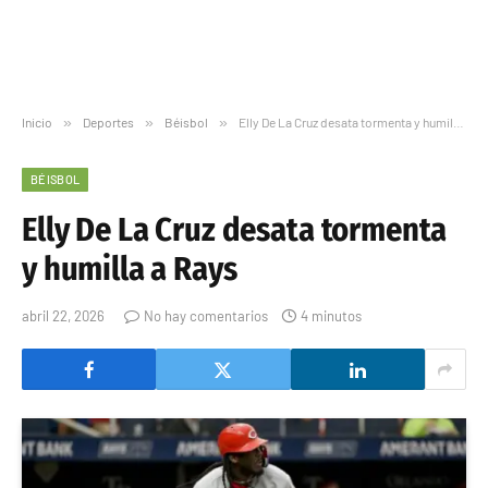
Inicio
»
Deportes
»
Béisbol
»
Elly De La Cruz desata tormenta y humilla a Rays
BÉISBOL
Elly De La Cruz desata tormenta
y humilla a Rays
abril 22, 2026
No hay comentarios
4 minutos