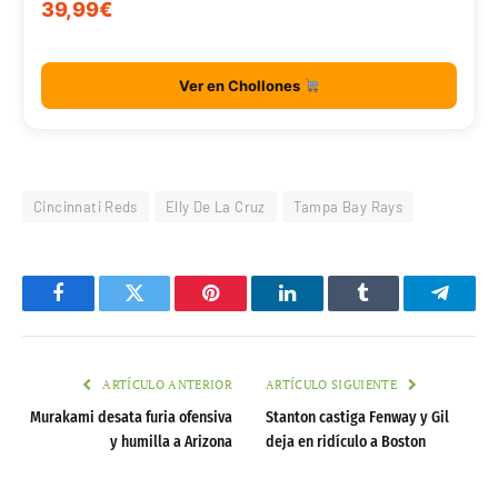
39,99€
Ver en Chollones
Cincinnati Reds
Elly De La Cruz
Tampa Bay Rays
Facebook
Twitter
Pinterest
LinkedIn
Tumblr
Telegr
ARTÍCULO ANTERIOR
ARTÍCULO SIGUIENTE
Murakami desata furia ofensiva
Stanton castiga Fenway y Gil
y humilla a Arizona
deja en ridículo a Boston