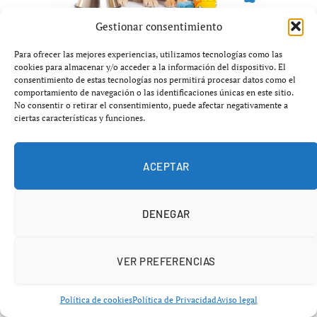
Gestionar consentimiento
Para ofrecer las mejores experiencias, utilizamos tecnologías como las
cookies para almacenar y/o acceder a la información del dispositivo. El
consentimiento de estas tecnologías nos permitirá procesar datos como el
comportamiento de navegación o las identificaciones únicas en este sitio.
No consentir o retirar el consentimiento, puede afectar negativamente a
ciertas características y funciones.
BÉISBOL
ACEPTAR
Murakami desata furia ofensiva
y humilla a Arizona
DENEGAR
abril 22, 2026
No hay comentarios
4 minutos
VER PREFERENCIAS
Política de cookies
Política de Privacidad
Aviso legal