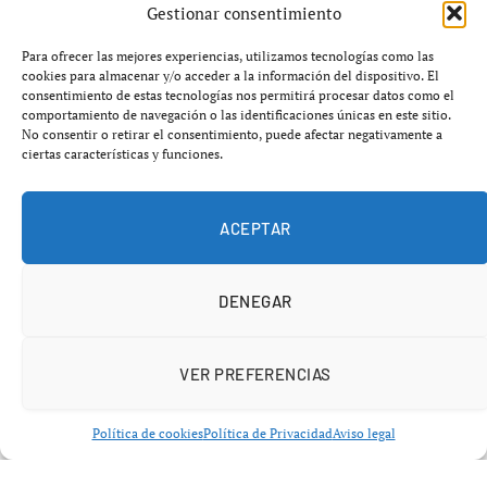
Gestionar consentimiento
despertado… y lo ha hecho a lo grande
, dejando en
evidencia a unos Rays que no supieron contener el
Para ofrecer las mejores experiencias, utilizamos tecnologías como las
vendaval.
cookies para almacenar y/o acceder a la información del dispositivo. El
consentimiento de estas tecnologías nos permitirá procesar datos como el
comportamiento de navegación o las identificaciones únicas en este sitio.
No consentir o retirar el consentimiento, puede afectar negativamente a
ciertas características y funciones.
ACEPTAR
DENEGAR
VER PREFERENCIAS
Política de cookies
Política de Privacidad
Aviso legal
Explosión ofensiva que cambia la