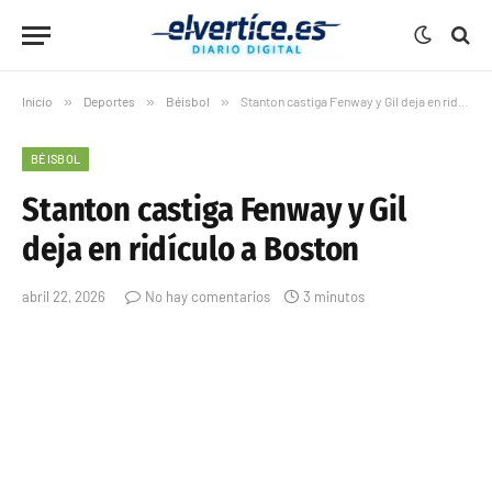
Inicio
»
Deportes
»
Béisbol
»
Stanton castiga Fenway y Gil deja en ridículo a Boston
BÉISBOL
Stanton castiga Fenway y Gil
deja en ridículo a Boston
abril 22, 2026
No hay comentarios
3 minutos