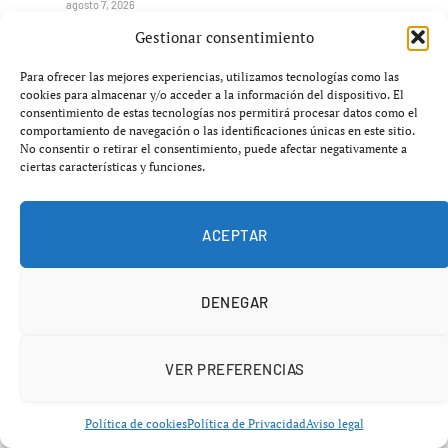
agosto 7, 2026
Gestionar consentimiento
Para ofrecer las mejores experiencias, utilizamos tecnologías como las
cookies para almacenar y/o acceder a la información del dispositivo. El
consentimiento de estas tecnologías nos permitirá procesar datos como el
comportamiento de navegación o las identificaciones únicas en este sitio.
No consentir o retirar el consentimiento, puede afectar negativamente a
ciertas características y funciones.
ACEPTAR
La UE destina otros 1 400 millones de activos
DENEGAR
rusos a Ucrania
agosto 7, 2026
VER PREFERENCIAS
Política de cookies
Política de Privacidad
Aviso legal