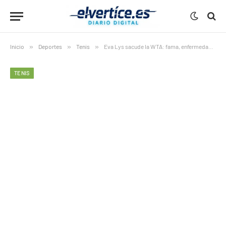
Inicio
»
Deportes
»
Tenis
»
Eva Lys sacude la WTA: fama, enfermedad y mensaje incómodo
TENIS