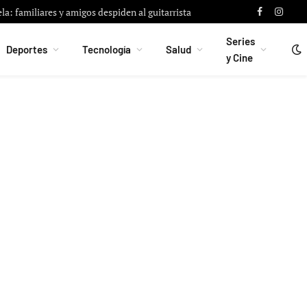
a: familiares y amigos despiden al guitarrista
Facebook
Instag
Series
Deportes
Tecnología
Salud
y Cine