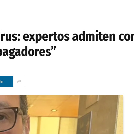
irus: expertos admiten co
opagadores”
In