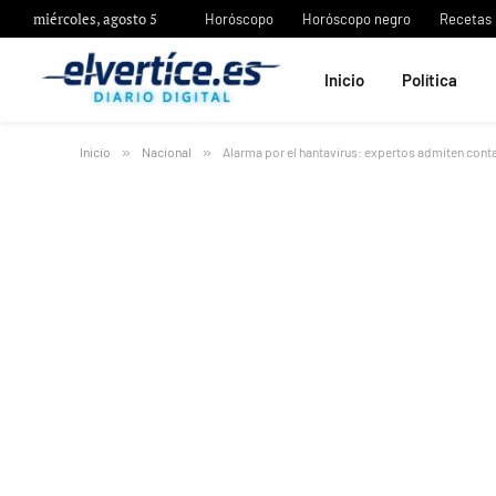
miércoles, agosto 5
Horóscopo
Horóscopo negro
Recetas
Inicio
Política
Inicio
»
Nacional
»
Alarma por el hantavirus: expertos admiten cont