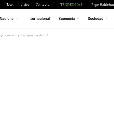
TENDENCIAS
Pepe Habichuel
Motor
Viajes
Contacto
Nacional
Internacional
Economía
Sociedad
agios sociales y “superpropagadores”