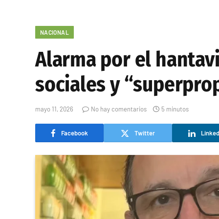
NACIONAL
Alarma por el hantav
sociales y “superpr
mayo 11, 2026
No hay comentarios
5 minutos
Facebook
Twitter
Linked