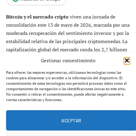
Bitcoin y el mercado cripto
viven una jornada de
consolidación este 13 de mayo de 2026, marcada por una
moderada recuperación del sentimiento inversor y por la
estabilidad relativa de las principales criptomonedas. La
capitalización global del mercado ronda los 2,7 billones
de dólares, mientras Bitcoin continúa defendiendo la
Gestionar consentimiento
zona psicológica de los 81.000 dólares en medio de un
Para ofrecer las mejores experiencias, utilizamos tecnologías como las
contexto macroeconómico todavía condicionado por la
cookies para almacenar y/o acceder a la información del dispositivo. El
política monetaria estadounidense y los flujos
consentimiento de estas tecnologías nos permitirá procesar datos como el
comportamiento de navegación o las identificaciones únicas en este sitio.
institucionales hacia los ETF cripto.
No consentir o retirar el consentimiento, puede afectar negativamente a
ciertas características y funciones.
El mercado mantiene un comportamiento lateral-alcista
tras varias sesiones de volatilidad contenida. El volumen
ACEPTAR
diario supera los 86.000 millones de dólares y la
dominancia de Bitcoin se sitúa cerca del 60%, reflejando