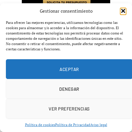
Gestionar consentimiento
Para ofrecer las mejores experiencias, utilizamos tecnologías como las
ÚLTIMAS NOTICIAS
cookies para almacenar y/o acceder a la información del dispositivo. El
consentimiento de estas tecnologías nos permitirá procesar datos como el
comportamiento de navegación o las identificaciones únicas en este sitio.
No consentir o retirar el consentimiento, puede afectar negativamente a
ciertas características y funciones.
ACEPTAR
DENEGAR
VER PREFERENCIAS
Diferencias clave entre Guardiola y Maresca
según futbolista del City
Política de cookies
Política de Privacidad
Aviso legal
agosto 5, 2026