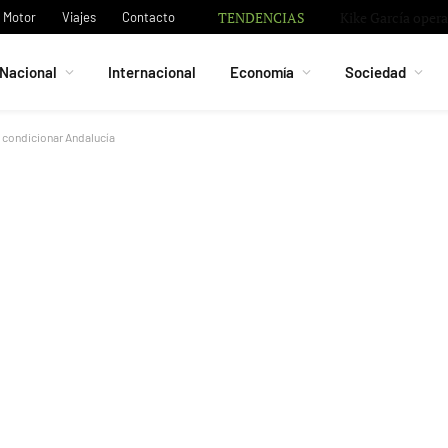
TENDENCIAS
El Almería y su e
Motor
Viajes
Contacto
Nacional
Internacional
Economía
Sociedad
e condicionar Andalucía