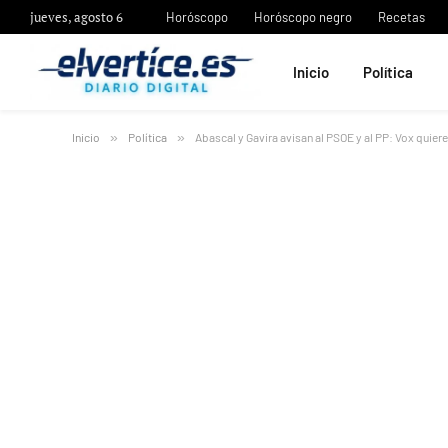
jueves, agosto 6
Horóscopo
Horóscopo negro
Recetas
Inicio
Política
Inicio
»
Política
»
Abascal y Gavira avisan al PSOE y al PP: Vox quier