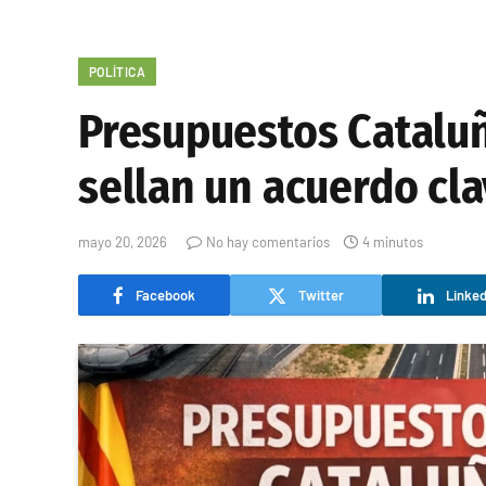
POLÍTICA
Presupuestos Cataluña
sellan un acuerdo cl
mayo 20, 2026
No hay comentarios
4 minutos
Facebook
Twitter
Linked