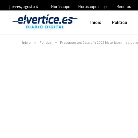
jueves, agosto 6
Horóscopo
Horóscopo negro
Recetas
Inicio
Política
Inicio
»
Política
»
Presupuestos Cataluña 2026 históricos: Illa y Ju