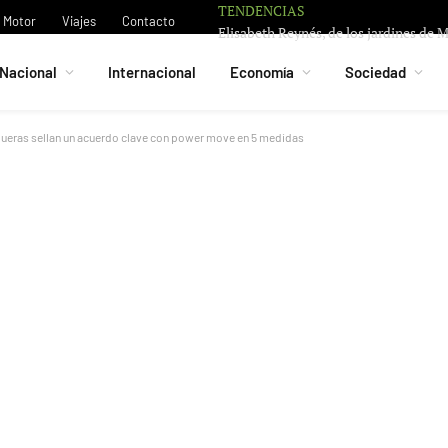
TENDENCIAS
Motor
Viajes
Contacto
Nacional
Internacional
Economía
Sociedad
nqueras sellan un acuerdo clave con power move en 5 medidas