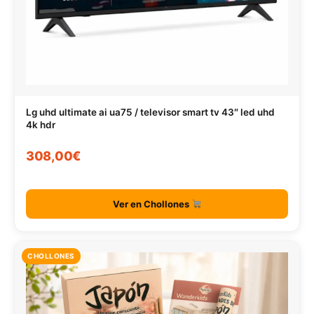
Lg uhd ultimate ai ua75 / televisor smart tv 43″ led uhd
4k hdr
308,00€
Ver en Chollones
CHOLLONES