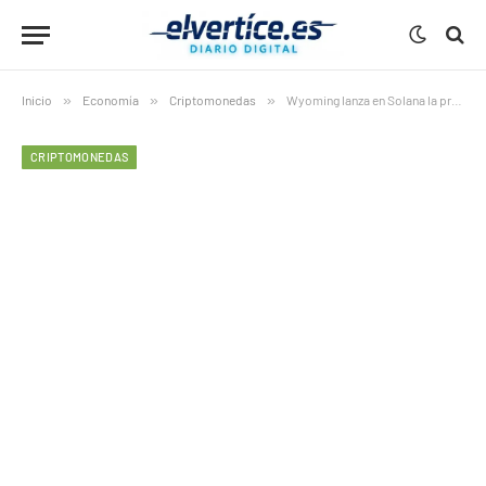
Inicio
»
Economía
»
Criptomonedas
»
Wyoming lanza en Solana la primera stablecoin estatal de Estados Unidos
CRIPTOMONEDAS