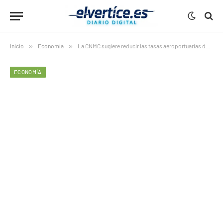
Inicio
»
Economía
»
La CNMC sugiere reducir las tasas aeroportuarias de Aena
ECONOMÍA