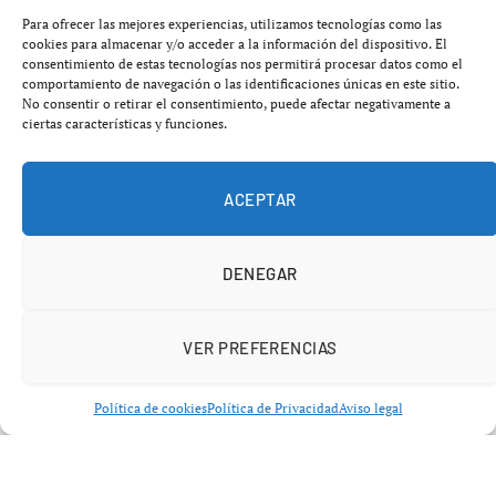
más estratégicas del mundo.
Para ofrecer las mejores experiencias, utilizamos tecnologías como las
cookies para almacenar y/o acceder a la información del dispositivo. El
consentimiento de estas tecnologías nos permitirá procesar datos como el
La acción estadounidense tuvo como objetivo un
comportamiento de navegación o las identificaciones únicas en este sitio.
petrolero que se dirigía hacia la isla iraní de Jark. Según
No consentir o retirar el consentimiento, puede afectar negativamente a
ciertas características y funciones.
informó el Comando Central de Estados Unidos
(CENTCOM), la embarcación ignoró durante horas las
advertencias emitidas por las fuerzas navales
ACEPTAR
desplegadas en la zona, lo que derivó en una
intervención militar que terminó inutilizando el buque
DENEGAR
mediante el lanzamiento de un misil Hellfire contra su
sala de máquinas.
VER PREFERENCIAS
Política de cookies
Política de Privacidad
Aviso legal