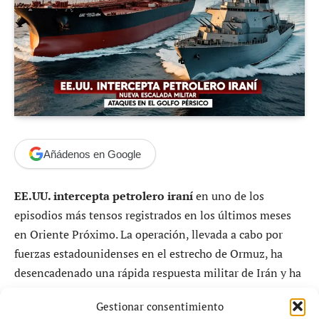
Añádenos en Google
EE.UU. intercepta petrolero iraní
en uno de los
episodios más tensos registrados en los últimos meses
en Oriente Próximo. La operación, llevada a cabo por
fuerzas estadounidenses en el estrecho de Ormuz, ha
desencadenado una rápida respuesta militar de Irán y ha
elevado la preocupación internacional por una posible
Gestionar consentimiento
ampliación del conflicto en una de las rutas marítimas