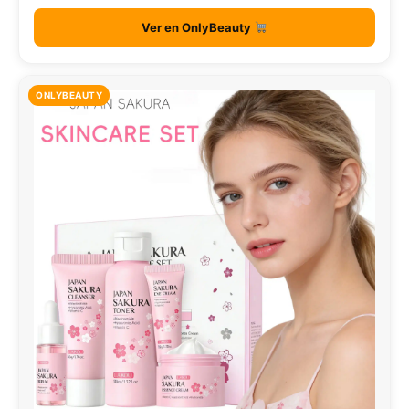
Ver en OnlyBeauty
ONLYBEAUTY