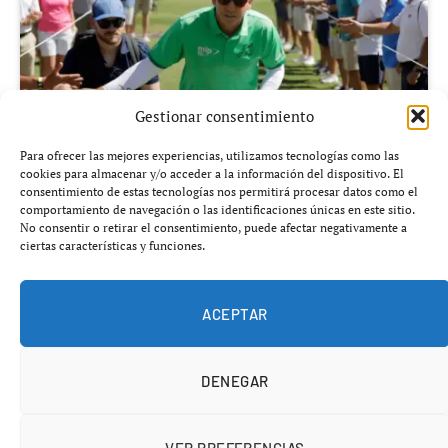
Gestionar consentimiento
Para ofrecer las mejores experiencias, utilizamos tecnologías como las
cookies para almacenar y/o acceder a la información del dispositivo. El
consentimiento de estas tecnologías nos permitirá procesar datos como el
comportamiento de navegación o las identificaciones únicas en este sitio.
Añádenos en Google
No consentir o retirar el consentimiento, puede afectar negativamente a
ciertas características y funciones.
El Real Club Valderrama no es un campo cualquiera para
el golf español. Es un escenario donde Sergio García ha
ACEPTAR
construido una de las relaciones más dominantes entre
jugador y recorrido que se recuerdan en el golf europeo.
DENEGAR
Los números del castellonense en el diseño gaditano de
Robert Trent Jones Jr. explican por sí solos por qué este
VER PREFERENCIAS