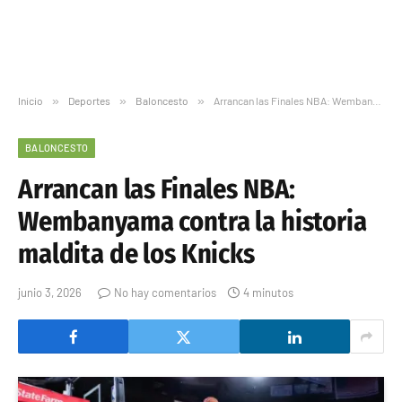
Inicio
»
Deportes
»
Baloncesto
»
Arrancan las Finales NBA: Wembanyama contra la historia maldita de los Knicks
BALONCESTO
Arrancan las Finales NBA:
Wembanyama contra la historia
maldita de los Knicks
junio 3, 2026
No hay comentarios
4 minutos