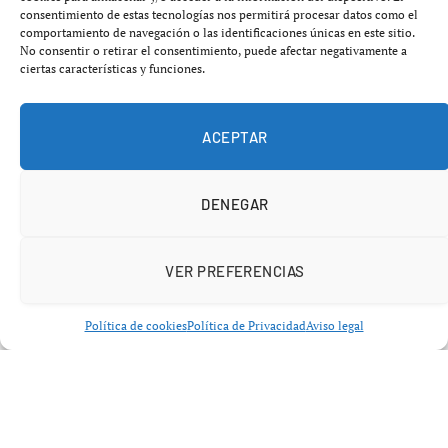
consentimiento de estas tecnologías nos permitirá procesar datos como el
comportamiento de navegación o las identificaciones únicas en este sitio.
Comprar productos baratos en plataformas como
Temu,
No consentir o retirar el consentimiento, puede afectar negativamente a
ciertas características y funciones.
Shein o AliExpress
dejará de ser tan económico a partir
del
1 de julio
. La
Unión Europea
pondrá en marcha una
nueva tasa que gravará los paquetes de hasta
150 euros
ACEPTAR
procedentes de países extracomunitarios, una decisión
con la que Bruselas pretende frenar el crecimiento
DENEGAR
exponencial del comercio electrónico asiático y reforzar
el control sobre millones de envíos que llegan cada año
al mercado europeo.
VER PREFERENCIAS
Política de cookies
Política de Privacidad
Aviso legal