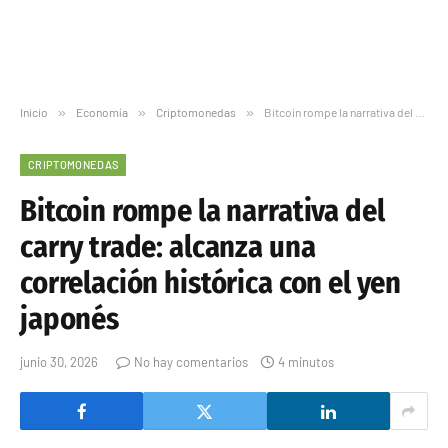
Inicio
»
Economía
»
Criptomonedas
»
Bitcoin rompe la narrativa del carry trade: alcanza una correlación histórica con el yen japonés
CRIPTOMONEDAS
Bitcoin rompe la narrativa del
carry trade: alcanza una
correlación histórica con el yen
japonés
junio 30, 2026
No hay comentarios
4 minutos