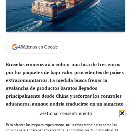
Añádenos en Google
Bruselas comenzará a cobrar una tasa de tres euros
por los paquetes de bajo valor procedentes de países
extracomunitarios. La medida busca frenar la
avalancha de productos baratos llegados
principalmente desde China y reforzar los controles
aduaneros, aunque podría traducirse en un aumento
del precio para millones de consumidores europeos.
Gestionar consentimiento
Para ofrecer las mejores experiencias, utilizamos tecnologías como las
cookies para almacenar y/o acceder a la información del dispositivo. El