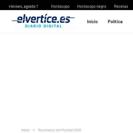
viernes, agosto 7
Horóscopo
Horóscopo negro
Recetas
Inicio
Política
Inicio
»
Resultados del Mundial 2026