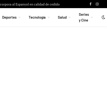
con Alberto Flores para reforzar la portería
Facebook
Instag
Series
Deportes
Tecnología
Salud
y Cine