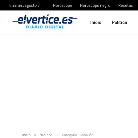
viernes, agosto 7
Horóscopo
Horóscopo negro
Recetas
Inicio
Política
Inicio
»
Nacional
»
Categoría: "Cataluña"