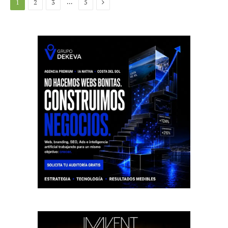
Siguiente
…
1
2
3
5