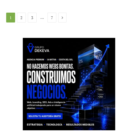
Siguiente
…
1
2
3
7