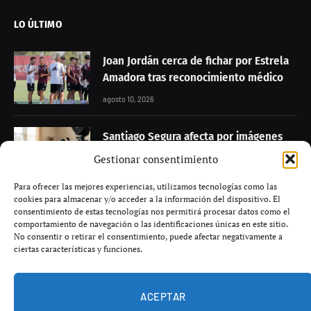
LO ÚLTIMO
Joan Jordán cerca de fichar por Estrela
Amadora tras reconocimiento médico
agosto 10, 2026
Santiago Segura afecta por imágenes
falsas generadas con IA en redes
Gestionar consentimiento
sociales
Para ofrecer las mejores experiencias, utilizamos tecnologías como las
agosto 10, 2026
cookies para almacenar y/o acceder a la información del dispositivo. El
consentimiento de estas tecnologías nos permitirá procesar datos como el
comportamiento de navegación o las identificaciones únicas en este sitio.
Yolanda Díaz, junto a su hija, disfruta de
No consentir o retirar el consentimiento, puede afectar negativamente a
un paseo por la orilla en Galicia
ciertas características y funciones.
agosto 10, 2026
ACEPTAR