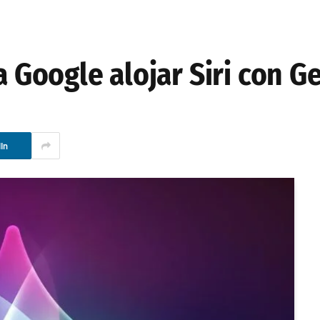
a Google alojar Siri con G
In