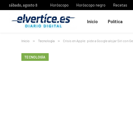
sábado, agosto 8
Horóscopo
Horóscopo negro
Recetas
Inicio
Política
Inicio
»
Tecnología
»
Crisis en Apple: pide a Google alojar Siri con G
TECNOLOGÍA