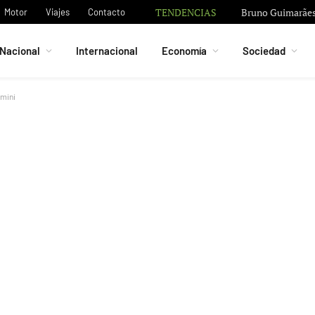
TENDENCIAS
Bruno Guimarães 
Motor
Viajes
Contacto
Nacional
Internacional
Economía
Sociedad
emini