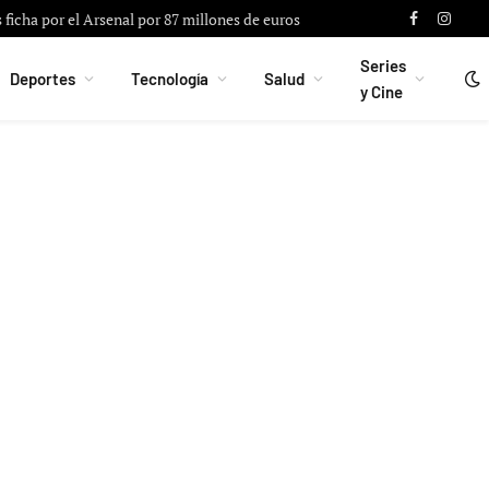
ficha por el Arsenal por 87 millones de euros
Facebook
Instag
Series
Deportes
Tecnología
Salud
y Cine