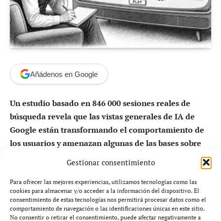
Añádenos en Google
Un estudio basado en 846 000 sesiones reales de
búsqueda revela que las vistas generales de IA de
Google están transformando el comportamiento de
los usuarios y amenazan algunas de las bases sobre
las que se construyó el SEO durante las últimas dos
Gestionar consentimiento
décadas.
Para ofrecer las mejores experiencias, utilizamos tecnologías como las
cookies para almacenar y/o acceder a la información del dispositivo. El
La inteligencia artificial está cambiando internet más
consentimiento de estas tecnologías nos permitirá procesar datos como el
rápido de lo que muchos imaginaban.
comportamiento de navegación o las identificaciones únicas en este sitio.
No consentir o retirar el consentimiento, puede afectar negativamente a