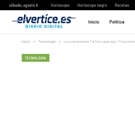
sábado, agosto 8
Horóscopo
Horóscopo negro
Recetas
Inicio
Política
Inicio
»
Tecnología
»
La sorprendente TikTok super app: 7 funciones
TECNOLOGÍA