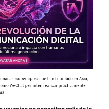
minadas «super apps» que han triunfado en Asia,
 como WeChat permiten realizar prácticamente
ma.
 usuarios no necesiten salir de la