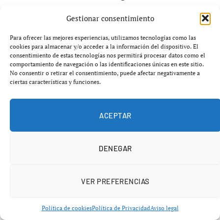
edificio escolar. La actuación contará con un
Gestionar consentimiento
presupuesto de
447 738 euros
.
En el
CEIP Plurilingüe A Igrexa-Calo
, en el
Para ofrecer las mejores experiencias, utilizamos tecnologías como las
cookies para almacenar y/o acceder a la información del dispositivo. El
municipio de Teo, se instalará finalmente un
consentimiento de estas tecnologías nos permitirá procesar datos como el
ascensor
, con una inversión prevista de
68 751
comportamiento de navegación o las identificaciones únicas en este sitio.
No consentir o retirar el consentimiento, puede afectar negativamente a
euros
por parte de la Consellería de Educación.
ciertas características y funciones.
La Administración autonómica sostiene que estas
ACEPTAR
actuaciones buscan mejorar la seguridad, la accesibilidad
y la eficiencia de los centros educativos gallegos. Sin
embargo, el anuncio también ha reabierto las críticas
DENEGAR
sobre el estado real de muchas instalaciones públicas.
VER PREFERENCIAS
Años de reclamaciones por
infraestructuras deterioradas
Política de cookies
Política de Privacidad
Aviso legal