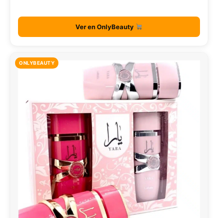
Ver en OnlyBeauty
ONLYBEAUTY