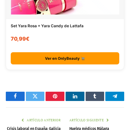
Set Yara Rosa + Yara Candy de Lattafa
70,99€
Ver en OnlyBeauty
Facebook
Twitter
Pinterest
LinkedIn
Tumblr
Telegr
ARTÍCULO ANTERIOR
ARTÍCULO SIGUIENTE
Crisis laboral en España: Galicia
Huelga médicos Málaga