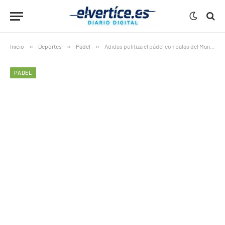
Inicio
»
Deportes
»
Pádel
»
Adidas politiza el pádel con palas del Mundial 2026
PÁDEL