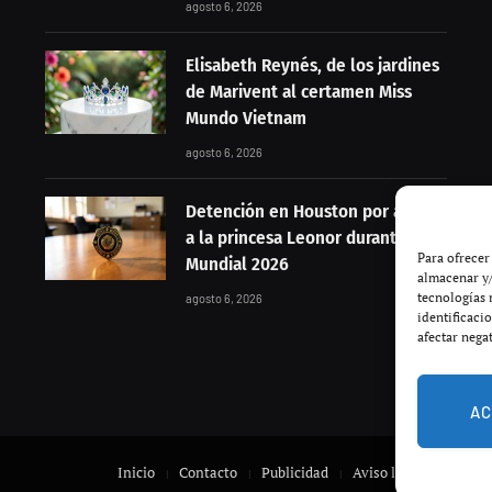
agosto 6, 2026
Elisabeth Reynés, de los jardines
de Marivent al certamen Miss
Mundo Vietnam
agosto 6, 2026
Detención en Houston por acoso
a la princesa Leonor durante el
Para ofrecer
Mundial 2026
almacenar y/
tecnologías 
agosto 6, 2026
identificaci
afectar nega
AC
Inicio
Contacto
Publicidad
Aviso legal
Polític