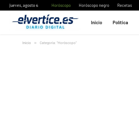
jueves, agosto 6
Horóscopo
Horóscopo negro
Recetas
Inicio
Política
Inicio
»
Categoría: "Horóscopo"