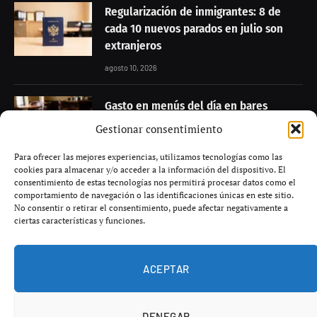
Regularización de inmigrantes: 8 de
cada 10 nuevos parados en julio son
extranjeros
agosto 10, 2026
Gasto en menús del día en bares
españoles cae un 48% desde 2018
Gestionar consentimiento
agosto 10, 2026
Para ofrecer las mejores experiencias, utilizamos tecnologías como las
cookies para almacenar y/o acceder a la información del dispositivo. El
Despido procedente de sindicalista por
consentimiento de estas tecnologías nos permitirá procesar datos como el
comportamiento de navegación o las identificaciones únicas en este sitio.
uso indebido de crédito horario en
No consentir o retirar el consentimiento, puede afectar negativamente a
Galicia
ciertas características y funciones.
agosto 10, 2026
ACEPTAR
DENEGAR