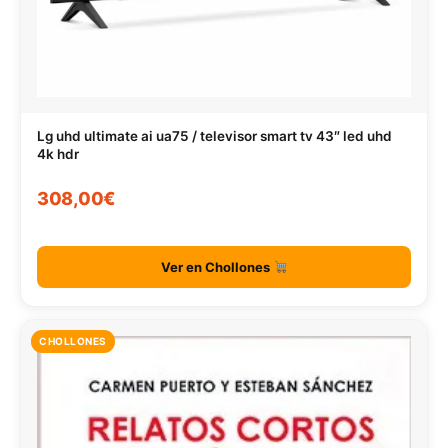
Lg uhd ultimate ai ua75 / televisor smart tv 43″ led uhd
4k hdr
308,00€
Ver en Chollones
CHOLLONES