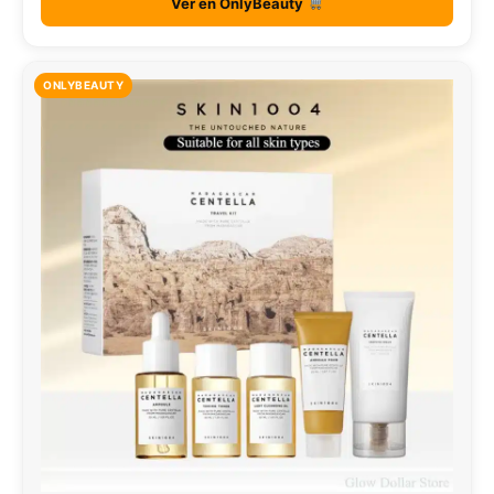
Ver en OnlyBeauty
ONLYBEAUTY