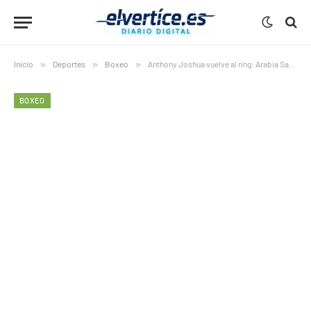
Inicio
»
Deportes
»
Boxeo
»
Anthony Joshua vuelve al ring: Arabia Saudita apuesta fuerte por su combate ante Kristian Prenga
BOXEO