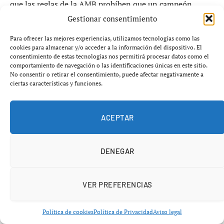
que las reglas de la AMB prohíben que un campeón
dispute un combate diferente durante los
60 días
Gestionar consentimiento
previos al vencimiento de una defensa obligatoria
.
Para ofrecer las mejores experiencias, utilizamos tecnologías como las
cookies para almacenar y/o acceder a la información del dispositivo. El
Esto significa que cualquier otra opción deportiva queda
consentimiento de estas tecnologías nos permitirá procesar datos como el
comportamiento de navegación o las identificaciones únicas en este sitio.
descartada para el púgil irlandés, cuyo próximo
No consentir o retirar el consentimiento, puede afectar negativamente a
compromiso deberá ser necesariamente frente a
Elnur
ciertas características y funciones.
Samedov
.
ACEPTAR
La medida busca garantizar que los campeones cumplan
con sus obligaciones deportivas y evitar retrasos que
puedan perjudicar a los aspirantes oficiales de cada
DENEGAR
categoría.
VER PREFERENCIAS
Elnur Samedov tendrá su oportunidad
por el título mundial
Política de cookies
Política de Privacidad
Aviso legal