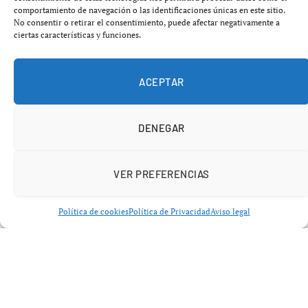
comportamiento de navegación o las identificaciones únicas en este sitio.
audiovisual en una conversación.
No consentir o retirar el consentimiento, puede afectar negativamente a
ciertas características y funciones.
ACEPTAR
DENEGAR
VER PREFERENCIAS
Política de cookies
Política de Privacidad
Aviso legal
Qué es Gemini Omni Flash
Gemini Omni Flash
es el primer modelo de la nueva
familia
Gemini Omni
de Google DeepMind. Permite
crear y editar vídeo a partir de combinaciones de
texto,