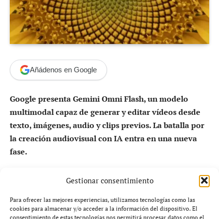
Añádenos en Google
Google presenta Gemini Omni Flash, un modelo
multimodal capaz de generar y editar vídeos desde
texto, imágenes, audio y clips previos. La batalla por
la creación audiovisual con IA entra en una nueva
fase.
La inteligencia artificial ya no solo escribe o genera
Gestionar consentimiento
imágenes: ahora quiere dirigir, editar y producir
Para ofrecer las mejores experiencias, utilizamos tecnologías como las
vídeo.
cookies para almacenar y/o acceder a la información del dispositivo. El
Con
Gemini Omni
, Google busca convertir la creación
consentimiento de estas tecnologías nos permitirá procesar datos como el