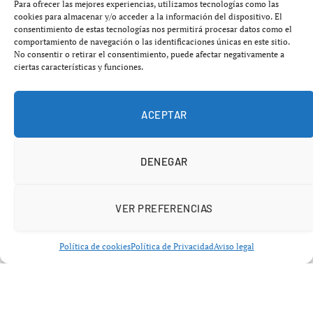
Para ofrecer las mejores experiencias, utilizamos tecnologías como las
cookies para almacenar y/o acceder a la información del dispositivo. El
La guerra de la inteligencia artificial ya no consiste
consentimiento de estas tecnologías nos permitirá procesar datos como el
únicamente en quién tiene el modelo más potente.
comportamiento de navegación o las identificaciones únicas en este sitio.
No consentir o retirar el consentimiento, puede afectar negativamente a
Ahora la batalla gira en torno a una pregunta mucho más
ciertas características y funciones.
importante:
¿qué IA es capaz de pensar mejor,
cometer menos errores y trabajar de forma más
ACEPTAR
autónoma?
DENEGAR
VER PREFERENCIAS
Política de cookies
Política de Privacidad
Aviso legal