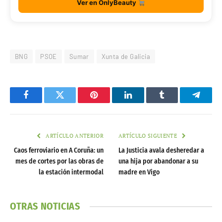
Ver en OnlyBeauty
BNG
PSOE
Sumar
Xunta de Galicia
Facebook
Twitter
Pinterest
LinkedIn
Tumblr
Telegr
ARTÍCULO ANTERIOR
ARTÍCULO SIGUIENTE
Caos ferroviario en A Coruña: un
La Justicia avala desheredar a
mes de cortes por las obras de
una hija por abandonar a su
la estación intermodal
madre en Vigo
OTRAS NOTICIAS