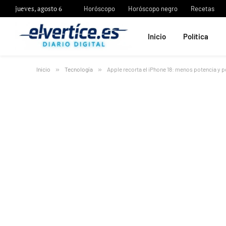
jueves, agosto 6
Horóscopo
Horóscopo negro
Recetas
Inicio
Política
Inicio
»
Tecnología
»
Apple recorta el iPhone 18: menos potencia y p