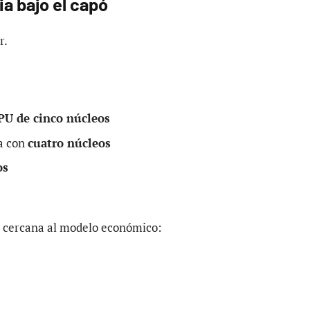
a bajo el capó
r.
PU de cinco núcleos
a con
cuatro núcleos
os
s cercana al modelo económico: