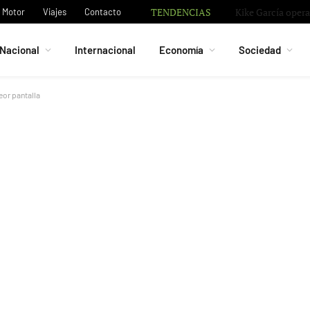
TENDENCIAS
El Almería y su e
Motor
Viajes
Contacto
Nacional
Internacional
Economía
Sociedad
eor pantalla