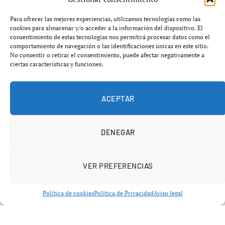
por los cuerpos de seguridad. La decisión, respaldada
también por Sumar, supone la 71ª prórroga desde que la
Para ofrecer las mejores experiencias, utilizamos tecnologías como las
cookies para almacenar y/o acceder a la información del dispositivo. El
iniciativa llegó a la Cámara Baja y ha provocado una
consentimiento de estas tecnologías nos permitirá procesar datos como el
fuerte polémica política en plena conmoción por la
comportamiento de navegación o las identificaciones únicas en este sitio.
No consentir o retirar el consentimiento, puede afectar negativamente a
muerte de dos agentes en acto de servicio en Huelva.
ciertas características y funciones.
La proposición de ley, impulsada por el Partido Popular y
ACEPTAR
aprobada previamente en el Senado con amplio
respaldo, permanece prácticamente congelada desde
septiembre de 2024. Desde entonces, las sucesivas
DENEGAR
ampliaciones técnicas de los plazos han impedido que la
norma avance hacia comisión o llegue al Pleno del
VER PREFERENCIAS
Congreso para su votación definitiva.
Política de cookies
Política de Privacidad
Aviso legal