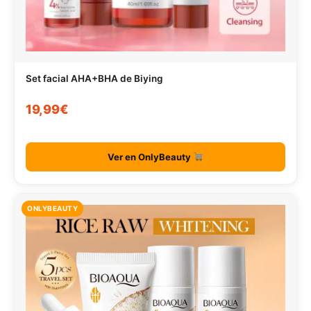
Set facial AHA+BHA de Biying
19,99€
Ver en OnlyBeauty
ONLYBEAUTY