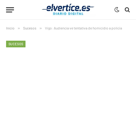
Inicio
»
Sucesos
»
Vigo: Audiencia ve tentativa de homicidio a policía
SUCESOS