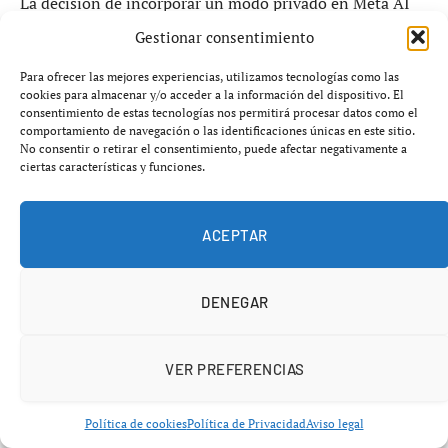
La decisión de incorporar un modo privado en Meta AI
no es casual. En las últimas semanas, la compañía ha
Gestionar consentimiento
sido objeto de fuertes críticas después de que
Para ofrecer las mejores experiencias, utilizamos tecnologías como las
trascendiera que
Instagram habría eliminado parte de
cookies para almacenar y/o acceder a la información del dispositivo. El
las protecciones de cifrado en determinados
consentimiento de estas tecnologías nos permitirá procesar datos como el
comportamiento de navegación o las identificaciones únicas en este sitio.
mensajes privados
, alimentando el temor de que Meta
No consentir o retirar el consentimiento, puede afectar negativamente a
pudiera acceder con mayor facilidad a conversaciones
ciertas características y funciones.
personales de millones de usuarios.
ACEPTAR
El temor se extendió rápidamente a WhatsApp, una
plataforma que siempre ha vendido su imagen pública
apoyándose en el
cifrado de extremo a extremo
. Ante
DENEGAR
la creciente desconfianza social, Meta ha reaccionado
anunciando una función que busca transmitir
VER PREFERENCIAS
justamente lo contrario: máxima privacidad.
Política de cookies
Política de Privacidad
Aviso legal
Según la empresa, el nuevo chat incógnito permitirá